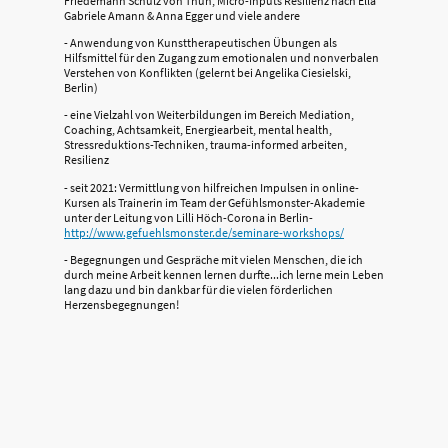
Friedemann Schulz von Thun, Micro-Inputs Resilienz nach Ella
Gabriele Amann & Anna Egger und viele andere
- Anwendung von Kunsttherapeutischen Übungen als
Hilfsmittel für den Zugang zum emotionalen und nonverbalen
Verstehen von Konflikten (gelernt bei Angelika Ciesielski,
Berlin)
- eine Vielzahl von Weiterbildungen im Bereich Mediation,
Coaching, Achtsamkeit, Energiearbeit, mental health,
Stressreduktions-Techniken, trauma-informed arbeiten,
Resilienz
- seit 2021: Vermittlung von hilfreichen Impulsen in online-
Kursen als Trainerin im Team der Gefühlsmonster-Akademie
unter der Leitung von Lilli Höch-Corona in Berlin-
http://www.gefuehlsmonster.de/seminare-workshops/
- Begegnungen und Gespräche mit vielen Menschen, die ich
durch meine Arbeit kennen lernen durfte...ich lerne mein Leben
lang dazu und bin dankbar für die vielen förderlichen
Herzensbegegnungen!