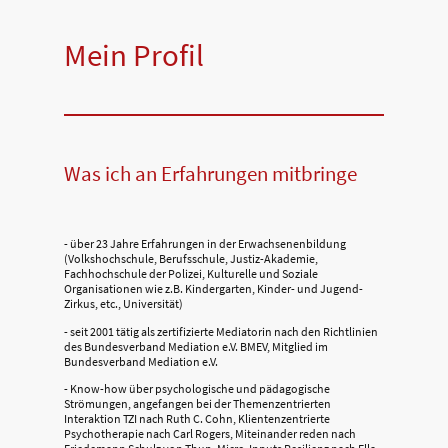
Mein Profil
Was ich an Erfahrungen mitbringe
- über 23 Jahre Erfahrungen in der Erwachsenenbildung
(Volkshochschule, Berufsschule, Justiz-Akademie,
Fachhochschule der Polizei, Kulturelle und Soziale
Organisationen wie z.B. Kindergarten, Kinder- und Jugend-
Zirkus, etc., Universität)
- seit 2001 tätig als zertifizierte Mediatorin nach den Richtlinien
des Bundesverband Mediation e.V. BMEV, Mitglied im
Bundesverband Mediation e.V.
- Know-how über psychologische und pädagogische
Strömungen, angefangen bei der Themenzentrierten
Interaktion TZI nach Ruth C. Cohn, Klientenzentrierte
Psychotherapie nach Carl Rogers, Miteinander reden nach